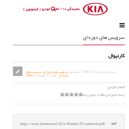
سرویس های دوره ای
کارنیوال
ارسال شده:
خرداد 23, 1396
,
دسته ها:
سرویس های دوره ای
,
سرویس های
دوره ای
,
نظرات:
0
,
نویسنده:
alaei
کلمات کلیدی:
رتبه بندی این مطلب:
بدون رتبه
url
http://www.kiamotors118.ir/Portals/55/carnival.pdf?