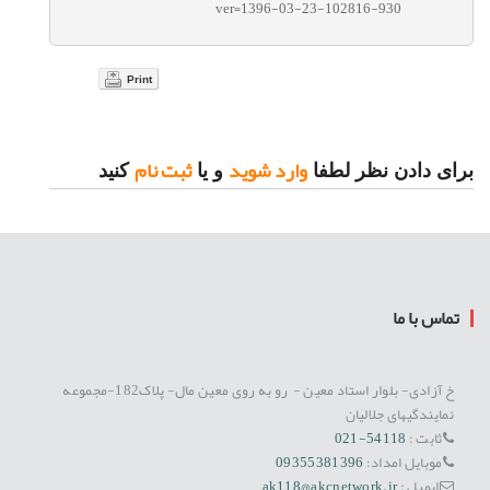
ver=1396-03-23-102816-930
Print
وارد شوید
ثبت نام
برای دادن نظر لطفا
و یا
کنید
تماس با ما
خ آزادی- بلوار استاد معین - رو به روی معین مال- پلاک182-مجموعه
نمایندگیهای جلالیان
ثابت :
54118-021
موبایل امداد:
09355381396
ایمیل :
ak118@akcnetwork.ir