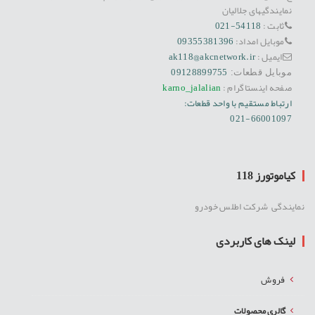
نمایندگیهای جلالیان
ثابت :
54118-021
موبایل امداد:
09355381396
ایمیل :
ak118@akcnetwork.ir
09128899755
موبایل قطعات:
صفحه اینستاگرام :
karno_jalalian
ارتباط مستقیم با واحد قطعات:
021-66001097
کیاموتورز 118
نمایندگی شرکت اطلس خودرو
لینک های کاربردی
فروش
گالری محصولات