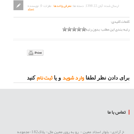
ارسال شده:
آبان 22, 1398
,
دسته ها:
معرفی واحدها
,
نظرات:
0
,
نویسنده:
alaei
کلمات کلیدی:
رتبه بندی این مطلب:
بدون رتبه
Print
وارد شوید
ثبت نام
برای دادن نظر لطفا
و یا
کنید
تماس با ما
خ آزادی- بلوار استاد معین - رو به روی معین مال- پلاک182-مجموعه