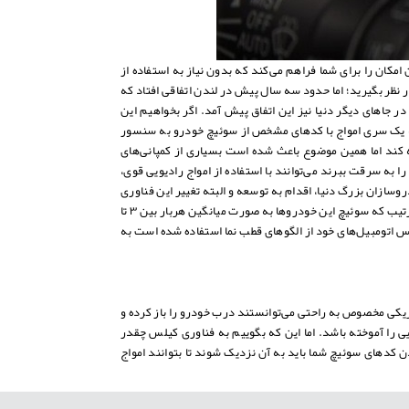
ودرو‌های وارداتی مشاهده و این امکان را برای شما فراهم می‌کند که بدون نیاز به استفاده از
 نظر بگیرید؛ اما حدود سه سال پیش در لندن اتفاقی افتاد که
جاهای دیگر دنیا نیز این اتفاق پیش آمد. اگر بخواهیم این
 که یک سری امواج با کد‌های مشخص از سوئیچ خودرو به سنسور
سته کند اما همین موضوع باعث شده است بسیاری از کمپانی‌های
به سرقت ببرند می‌توانند با استفاده از امواج رادیویی قوی،
سازان بزرگ دنیا، اقدام به توسعه و البته تغییر این فناوری
کردند. به عنوان مثال می‌توان به دست‌آوردهای روبه‌رو اشاره کرد؛ در برخی از سری جدید خودرو‌ها از سیستم کیلس با چند کد استفاده شده است، به این ترتیب که سوئیچ این خودرو‌ها به صورت میانگین هربار بین ۳ تا
 اتومبیل‌های خود از الگو‌های قطب نما استفاده شده است به
یزیکی مخصوص به راحتی می‌توانستند درب خودرو را باز کرده و
ی را آموخته باشد. اما این که بگوییم به فناوری کیلس چقدر
د‌های سوئیچ شما باید به آن نزدیک شوند تا بتوانند امواج