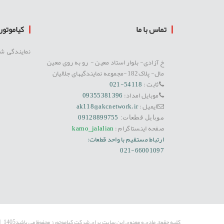
تماس با ما
کیاموتورز 8
نمایندگی ش
خ آزادی- بلوار استاد معین - رو به روی معین
مال- پلاک182-مجموعه نمایندگیهای جلالیان
ثابت :
54118-021
موبایل امداد:
09355381396
ایمیل :
ak118@akcnetwork.ir
09128899755
موبایل قطعات:
صفحه اینستاگرام :
karno_jalalian
ارتباط مستقیم با واحد قطعات:
021-66001097
کلیه حقوق مادی و معنوی این سایت برای شرکت کیاموتورز محفوظ می باشد1405
|